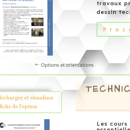
travaux p
dessin tec
Proc
Options et orientations
TECHNIC
léchargez et visualisez
 fiche de l'option
Les cours 
essentiel