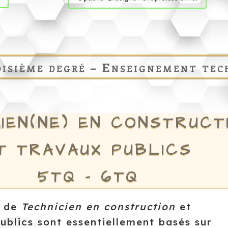
isième degré – Enseignement tec
IEN(NE) EN
CONSTRUCT
T TRAVAUX PUBLICS
5TQ – 6TQ
s de
Technicien en construction
et
ublics sont essentiellement basés sur