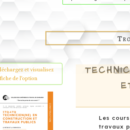
Tro
TECHNIC
léchargez et visualisez
 fiche de l'option
E
Les cour
travaux p