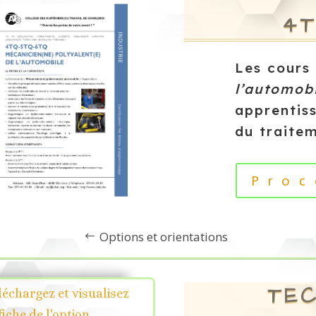
4T
Les cours
l’automob
apprentis
du traite
Proc
Options et orientations
TEC
léchargez et visualisez
fiche de l'option