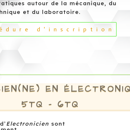
ratiques autour de la mécanique, du
hnique et du laboratoire.
édure d'inscription
IEN(NE) EN ÉLECTRONI
5TQ – 6TQ
d’
Electronicien
sont
lement