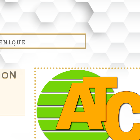
hnique
ION