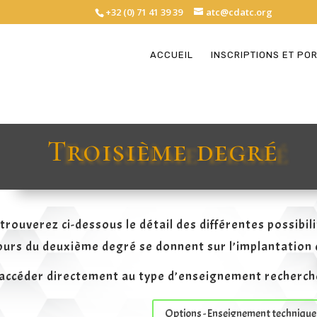
+32 (0) 71 41 39 39
atc@cdatc.org
ACCUEIL
INSCRIPTIONS ET PO
Troisième degré
trouverez ci-dessous le détail des différentes possibi
ours du deuxième degré se donnent sur l’implantation
accéder directement au type d’enseignement recherché, i
Options - Enseignement technique