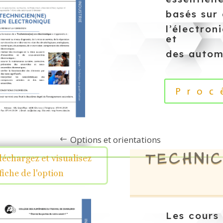
basés sur
l’électron
et
des autom
Proc
Options et orientations
TECHNIC
léchargez et visualisez
 fiche de l'option
Les cours 