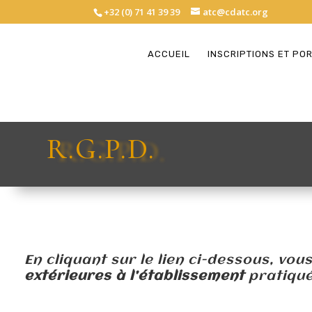
+32 (0) 71 41 39 39
atc@cdatc.org
ACCUEIL
INSCRIPTIONS ET PO
R.G.P.D.
En cliquant sur le lien ci-dessous, vo
extérieures à l’établissement
pratiqué