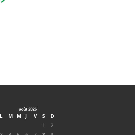
août 2026
L
M
M
J
V
S
D
1
2
3
4
5
6
7
8
9