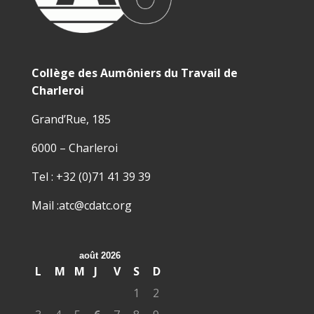
Collège des Aumôniers du Travail de
Charleroi
Grand’Rue, 185
6000 – Charleroi
Tel : +32 (0)71 41 39 39
Mail :atc@cdatc.org
août 2026
L
M
M
J
V
S
D
1
2