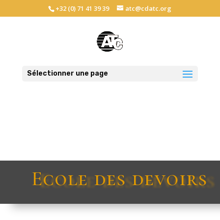
+32 (0) 71 41 39 39
atc@cdatc.org
Sélectionner une page
Ecole des devoirs