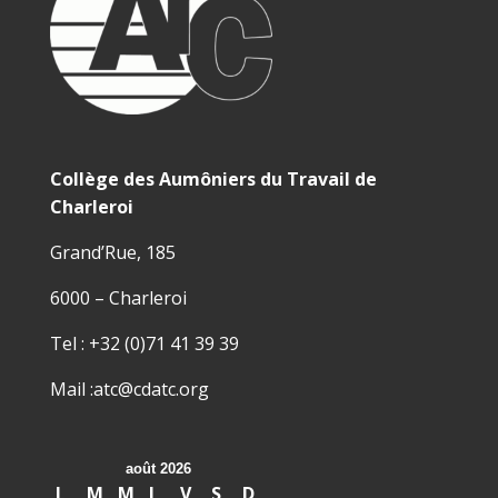
Collège des Aumôniers du Travail de
Charleroi
Grand’Rue, 185
6000 – Charleroi
Tel : +32 (0)71 41 39 39
Mail :atc@cdatc.org
août 2026
L
M
M
J
V
S
D