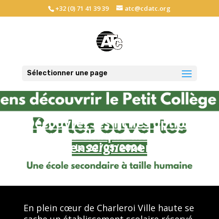
+32 (0) 71 41 39 39
atc@cdatc.org
Sélectionner une page
Découvrez les fiches option
pour chaque année
d’enseignement
En plein cœur de
Charleroi Ville haute
se
cache un établissement scolaire réservé