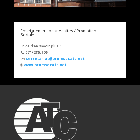
Enseignement pour Adultes / Promotion
Sociale
Envie d’en savoir plus ?
📞
071/285.905
✉️
secretariat@promsocatc.net
🌐
www.promsocatc.net