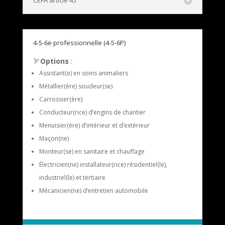
CEFA article 45
4-5-6e professionnelle (4-5-6P)
🏹
Options
:
Assistant(e) en soins animaliers
Métallier(ère) soudeur(se)
Carrossier(ère)
Conducteur(rice) d’engins de chantier
Menuisier(ère) d’intérieur et d’extérieur
Maçon(ne)
Monteur(se) en sanitaire et chauffage
Électricien(ne) installateur(rice) résidentiel(le),
industriel(le) et tertiaire
Mécanicien(ne) d’entretien automobile