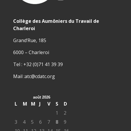
Collège des Aumôniers du Travail de
Charleroi
Grand’Rue, 185
6000 – Charleroi
Tel : +32 (0)71 41 39 39
Mail :atc@cdatc.org
août 2026
L
M
M
J
V
S
D
1
2
3
4
5
6
7
8
9
10
11
12
13
14
15
16