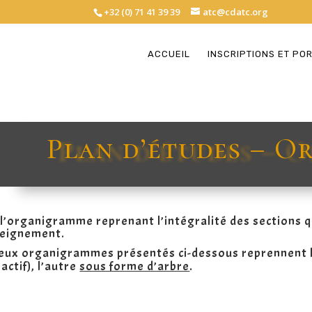
+32 (0) 71 41 39 39
atc@cdatc.org
ACCUEIL
INSCRIPTIONS ET PO
Plan d’études – 
 l’organigramme reprenant l’intégralité des sections 
seignement.
eux organigrammes présentés ci-dessous reprennent le
ractif),
l’autre
sous forme d’arbre
.