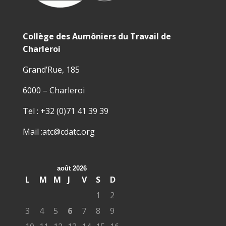
Collège des Aumôniers du Travail de
Charleroi
Grand’Rue, 185
6000 – Charleroi
Tel : +32 (0)71 41 39 39
Mail :atc@cdatc.org
août 2026
L
M
M
J
V
S
D
1
2
3
4
5
6
7
8
9