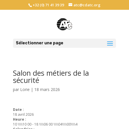
+32 (0) 71 41 39 39
atc@cdatc.org
Sélectionner une page
Salon des métiers de la
sécurité
par
Lorie
|
18 mars 2026
Date :
18 avril 2026
Heure :
10 \\\\10 00
-
18 \\\\06 00 \\\\04\\\\00\\\\4