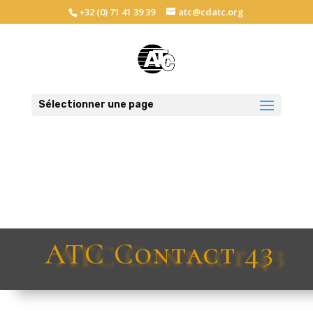
+32 (0) 71 41 39 39
atc@cdatc.org
Sélectionner une page
ATC Contact 43